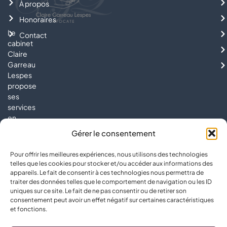
À propos
Honoraires
Le
Contact
cabinet
Claire
Garreau
Lespes
propose
ses
services
en
droit
Gérer le consentement
du
travail,
Pour offrir les meilleures expériences, nous utilisons des technologies
droit
telles que les cookies pour stocker et/ou accéder aux informations des
social
appareils. Le fait de consentir à ces technologies nous permettra de
et
traiter des données telles que le comportement de navigation ou les ID
uniques sur ce site. Le fait de ne pas consentir ou de retirer son
de
consentement peut avoir un effet négatif sur certaines caractéristiques
la
et fonctions.
sécurité
sociale.